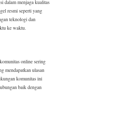
si dalam menjaga kualitas
gel resmi seperti yang
ngan teknologi dan
aktu ke waktu.
 komunitas online sering
yang mendapatkan ulasan
kungan komunitas ini
 hubungan baik dengan