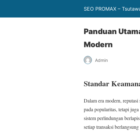
SEO PROMAX – Tsutawa
Panduan Utama
Modern
Admin
Standar Keamana
Dalam era modern, reputasi
pada popularitas, tetapi jug
sistem perlindungan berlapis
setiap transaksi berlangsung