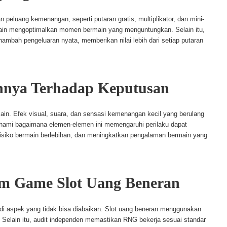
eluang kemenangan, seperti putaran gratis, multiplikator, dan mini-
emain mengoptimalkan momen bermain yang menguntungkan. Selain itu,
ambah pengeluaran nyata, memberikan nilai lebih dari setiap putaran
uhnya Terhadap Keputusan
in. Efek visual, suara, dan sensasi kemenangan kecil yang berulang
ami bagaimana elemen-elemen ini memengaruhi perilaku dapat
isiko bermain berlebihan, dan meningkatkan pengalaman bermain yang
m Game Slot Uang Beneran
adi aspek yang tidak bisa diabaikan. Slot uang beneran menggunakan
. Selain itu, audit independen memastikan RNG bekerja sesuai standar