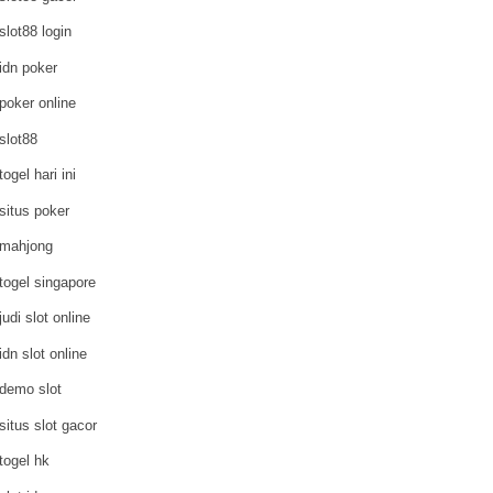
slot88 login
idn poker
poker online
slot88
togel hari ini
situs poker
mahjong
togel singapore
judi slot online
idn slot online
demo slot
situs slot gacor
togel hk