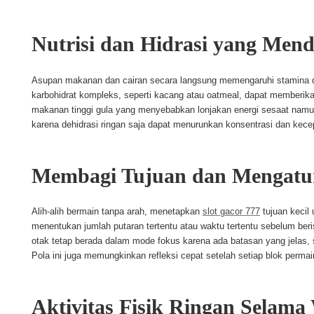
Nutrisi dan Hidrasi yang Men
Asupan makanan dan cairan secara langsung memengaruhi stamina d
karbohidrat kompleks, seperti kacang atau oatmeal, dapat memberikan
makanan tinggi gula yang menyebabkan lonjakan energi sesaat namun d
karena dehidrasi ringan saja dapat menurunkan konsentrasi dan kece
Membagi Tujuan dan Mengatur 
Alih-alih bermain tanpa arah, menetapkan
slot gacor 777
tujuan kecil
menentukan jumlah putaran tertentu atau waktu tertentu sebelum beri
otak tetap berada dalam mode fokus karena ada batasan yang jelas, 
Pola ini juga memungkinkan refleksi cepat setelah setiap blok perma
Aktivitas Fisik Ringan Selama