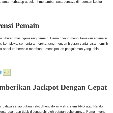
mahaman terhadap aspek ini menambah rasa percaya diri pemain ketika
rensi Pemain
uan hiburan masing-masing pemain. Pemain yang mengutamakan adrenalin
 bonus kompleks, sementara mereka yang mencari hiburan santai bisa memilih
 slot sebelum bermain membantu menciptakan pengalaman yang lebih
This
slot
entry
emberikan Jackpot Dengan Cepat
was
posted
in
bahwa setiap putaran slot dikendalikan oleh sistem RNG atau Random
benar acak dan tidak dipengaruhi oleh putaran sebelumnya. Pemain yang