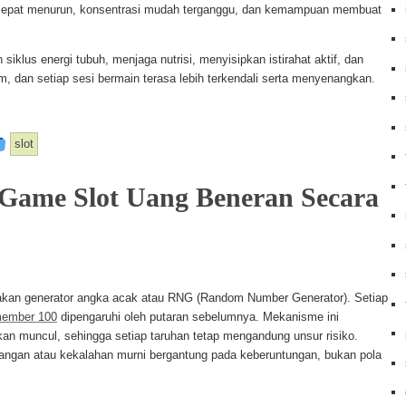
 cepat menurun, konsentrasi mudah terganggu, dan kemampuan membuat
klus energi tubuh, menjaga nutrisi, menyisipkan istirahat aktif, dan
m, dan setiap sesi bermain terasa lebih terkendali serta menyenangkan.
This
slot
entry
ame Slot Uang Beneran Secara
was
posted
in
kan generator angka acak atau RNG (Random Number Generator). Setiap
 member 100
dipengaruhi oleh putaran sebelumnya. Mekanisme ini
an muncul, sehingga setiap taruhan tetap mengandung unsur risiko.
an atau kekalahan murni bergantung pada keberuntungan, bukan pola