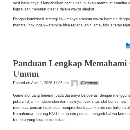
sesi berikutnya. Mengabaikan pemulihan ini akan membuat stamina
keputusan menurun drastis dalam waktu singkat.
Dengan kombinasi strategi ini—menyelaraskan waktu bermain dengan si
menata lingkungan—stamina bisa terjaga lebih lama, fokus tetap taja
Panduan Lengkap Memahami G
Umum
Admin
Posted on
April 1, 2026 11:03 am
Comment
Game slot uang beneran pada dasarnya beroperasi dengan mengguna
putaran dijamin independen dan hasilnya tidak
situs slot bonus new
membuat pemain tidak bisa memprediksi kapan kombinasi tertentu ak
Pemahaman tentang RNG membantu pemain mengerti bahwa kemenang
tertentu yang bisa dieksploitasi.