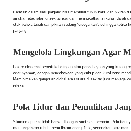
Bermain dalam sesi panjang bisa membuat tubuh kaku dan pikiran tump
singkat, atau jalan di sekitar ruangan meningkatkan sirkulasi darah
otak bahwa tubuh dan pikiran sedang “disegarkan”, sehingga ketika k
panjang.
Mengelola Lingkungan Agar 
Faktor eksternal seperti kebisingan atau pencahayaan yang kurang 
agar nyaman, dengan pencahayaan yang cukup dan kursi yang mendu
Meminimalkan gangguan digital atau suara di sekitar juga menjaga kon
relevan.
Pola Tidur dan Pemulihan Jan
Stamina optimal tidak hanya dibangun saat sesi bermain. Pola tidur 
memungkinkan tubuh memulihkan energi fisik, sedangkan otak mem