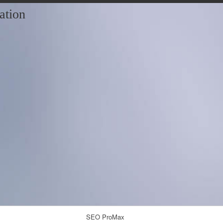
Skip
Skip
Skip
Skip
ation
to
to
to
to
content
BLOCK-
BLOCK-
BLOCK-
7
8
9
SEO ProMax