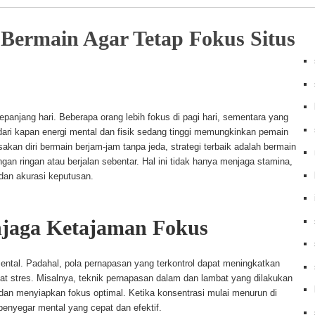
 Bermain Agar Tetap Fokus Situs
panjang hari. Beberapa orang lebih fokus di pagi hari, sementara yang
ari kapan energi mental dan fisik sedang tinggi memungkinkan pemain
akan diri bermain berjam-jam tanpa jeda, strategi terbaik adalah bermain
angan ringan atau berjalan sebentar. Hal ini tidak hanya menjaga stamina,
dan akurasi keputusan.
jaga Ketajaman Fokus
tal. Padahal, pola pernapasan yang terkontrol dapat meningkatkan
at stres. Misalnya, teknik pernapasan dalam dan lambat yang dilakukan
an menyiapkan fokus optimal. Ketika konsentrasi mulai menurun di
enyegar mental yang cepat dan efektif.