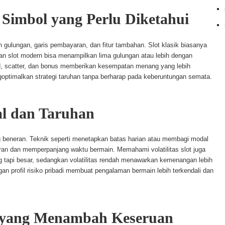
r Simbol yang Perlu Diketahui
 gulungan, garis pembayaran, dan fitur tambahan. Slot klasik biasanya
an slot modern bisa menampilkan lima gulungan atau lebih dengan
ld, scatter, dan bonus memberikan kesempatan menang yang lebih
ptimalkan strategi taruhan tanpa berharap pada keberuntungan semata.
al dan Taruhan
 beneran. Teknik seperti menetapkan batas harian atau membagi modal
an dan memperpanjang waktu bermain. Memahami volatilitas slot juga
ng tapi besar, sedangkan volatilitas rendah menawarkan kemenangan lebih
an profil risiko pribadi membuat pengalaman bermain lebih terkendali dan
s yang Menambah Keseruan