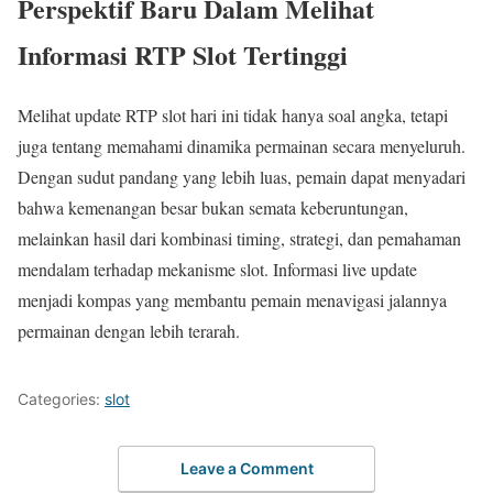
Perspektif Baru Dalam Melihat
Informasi RTP Slot Tertinggi
Melihat update RTP slot hari ini tidak hanya soal angka, tetapi
juga tentang memahami dinamika permainan secara menyeluruh.
Dengan sudut pandang yang lebih luas, pemain dapat menyadari
bahwa kemenangan besar bukan semata keberuntungan,
melainkan hasil dari kombinasi timing, strategi, dan pemahaman
mendalam terhadap mekanisme slot. Informasi live update
menjadi kompas yang membantu pemain menavigasi jalannya
permainan dengan lebih terarah.
Categories:
slot
Leave a Comment