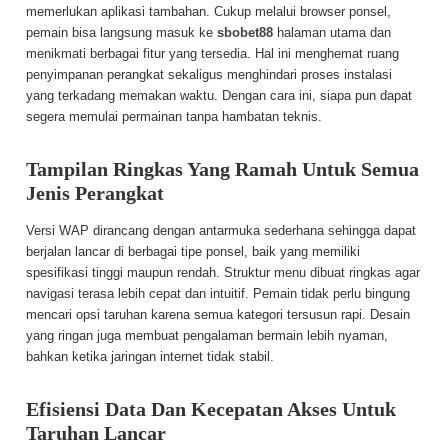
memerlukan aplikasi tambahan. Cukup melalui browser ponsel,
pemain bisa langsung masuk ke
sbobet88
halaman utama dan
menikmati berbagai fitur yang tersedia. Hal ini menghemat ruang
penyimpanan perangkat sekaligus menghindari proses instalasi
yang terkadang memakan waktu. Dengan cara ini, siapa pun dapat
segera memulai permainan tanpa hambatan teknis.
Tampilan Ringkas Yang Ramah Untuk Semua
Jenis Perangkat
Versi WAP dirancang dengan antarmuka sederhana sehingga dapat
berjalan lancar di berbagai tipe ponsel, baik yang memiliki
spesifikasi tinggi maupun rendah. Struktur menu dibuat ringkas agar
navigasi terasa lebih cepat dan intuitif. Pemain tidak perlu bingung
mencari opsi taruhan karena semua kategori tersusun rapi. Desain
yang ringan juga membuat pengalaman bermain lebih nyaman,
bahkan ketika jaringan internet tidak stabil.
Efisiensi Data Dan Kecepatan Akses Untuk
Taruhan Lancar