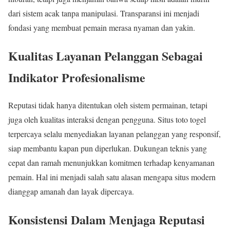
dari sistem acak tanpa manipulasi. Transparansi ini menjadi
fondasi yang membuat pemain merasa nyaman dan yakin.
Kualitas Layanan Pelanggan Sebagai
Indikator Profesionalisme
Reputasi tidak hanya ditentukan oleh sistem permainan, tetapi
juga oleh kualitas interaksi dengan pengguna. Situs toto togel
terpercaya selalu menyediakan layanan pelanggan yang responsif,
siap membantu kapan pun diperlukan. Dukungan teknis yang
cepat dan ramah menunjukkan komitmen terhadap kenyamanan
pemain. Hal ini menjadi salah satu alasan mengapa situs modern
dianggap amanah dan layak dipercaya.
Konsistensi Dalam Menjaga Reputasi