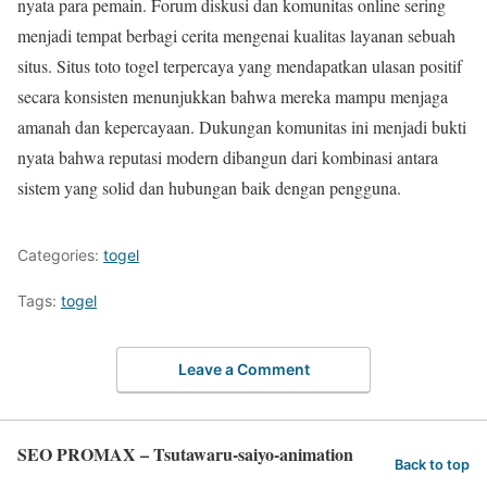
nyata para pemain. Forum diskusi dan komunitas online sering
menjadi tempat berbagi cerita mengenai kualitas layanan sebuah
situs. Situs toto togel terpercaya yang mendapatkan ulasan positif
secara konsisten menunjukkan bahwa mereka mampu menjaga
amanah dan kepercayaan. Dukungan komunitas ini menjadi bukti
nyata bahwa reputasi modern dibangun dari kombinasi antara
sistem yang solid dan hubungan baik dengan pengguna.
Categories:
togel
Tags:
togel
Leave a Comment
SEO PROMAX – Tsutawaru-saiyo-animation
Back to top