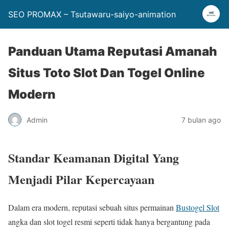
SEO PROMAX – Tsutawaru-saiyo-animation
Panduan Utama Reputasi Amanah
Situs Toto Slot Dan Togel Online
Modern
Admin
7 bulan ago
Standar Keamanan Digital Yang
Menjadi Pilar Kepercayaan
Dalam era modern, reputasi sebuah situs permainan
Bustogel Slot
angka dan slot togel resmi seperti tidak hanya bergantung pada